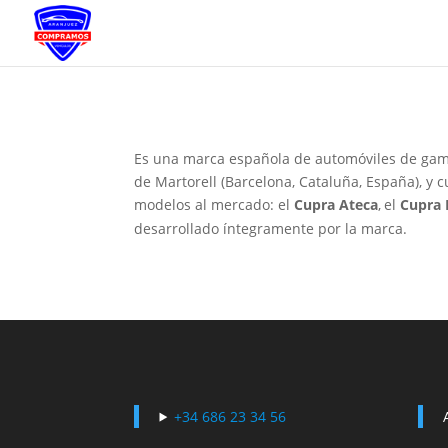
Es una marca
española
de automóviles de gam
de
Martorell
(Barcelona,
Cataluña
, España), y
modelos al mercado: el
Cupra Ateca
,
el
Cupra 
desarrollado íntegramente por la marca.
+34 686 23 34 56