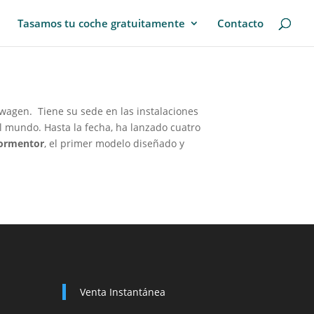
Tasamos tu coche gratuitamente
Contacto
swagen
.
​
Tiene su sede en las instalaciones
l mundo. Hasta la fecha, ha lanzado cuatro
ormentor
,
​ el primer modelo diseñado y
Venta Instantánea