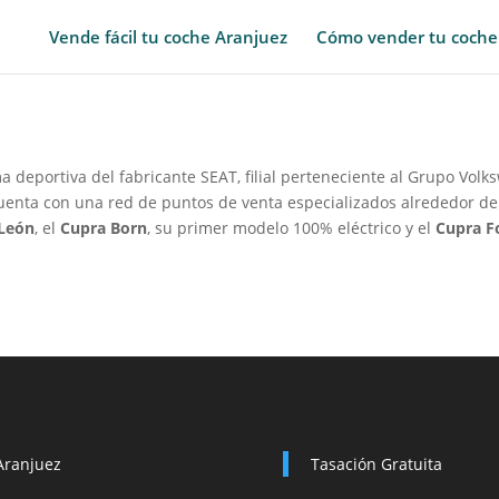
Vende fácil tu coche Aranjuez
Cómo vender tu coche
a deportiva del fabricante
SEAT
,
filial
perteneciente al
Grupo Volk
 cuenta con una red de puntos de venta especializados alrededor de
León
,
​ el
Cupra Born
,
su primer modelo 100% eléctrico y el
Cupra F
Aranjuez
Tasación Gratuita