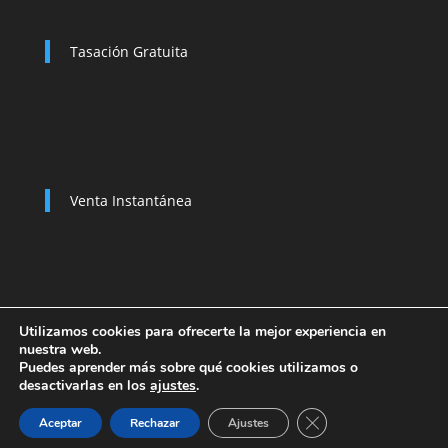
Tasación Gratuita
Venta Instantánea
Utilizamos cookies para ofrecerte la mejor experiencia en
nuestra web.
Política de Privacidad
Compramos su coche
Puedes aprender más sobre qué cookies utilizamos o
Baja de un Vehículo
desactivarlas en los
ajustes
.
Cerrar el banner de 
Aceptar
Rechazar
Ajustes
VENDE TU COCHE EN ARANJUEZ 2025