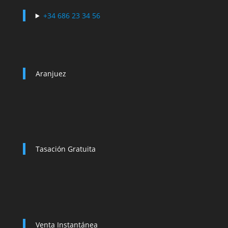
+34 686 23 34 56
Aranjuez
Tasación Gratuita
Venta Instantánea