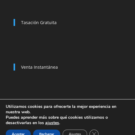
Tasación Gratuita
Venta Instantánea
Utilizamos cookies para ofrecerte la mejor experiencia en
nuestra web.
Política de Privacidad
Compramos su coche
Puedes aprender más sobre qué cookies utilizamos o
Baja de un Vehículo
desactivarlas en los
ajustes
.
Cerrar el banner de 
Aceptar
Rechazar
Ajustes