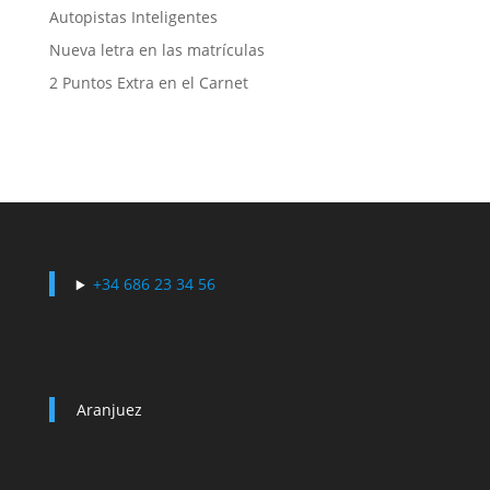
Autopistas Inteligentes
Nueva letra en las matrículas
2 Puntos Extra en el Carnet
+34 686 23 34 56
Aranjuez